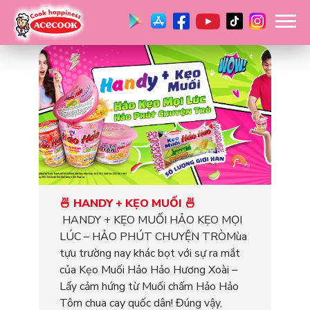
🍜 HANDY + KẸO MUỐI 🍜
HANDY + KẸO MUỐI HẢO KẸO MỌI
LÚC – HẢO PHÚT CHUYỆN TRÒMùa
tựu trường nay khác bọt với sự ra mắt
của Kẹo Muối Hảo Hảo Hương Xoài –
Lấy cảm hứng từ Muối chấm Hảo Hảo
Tôm chua cay quốc dân! Đúng vậy,