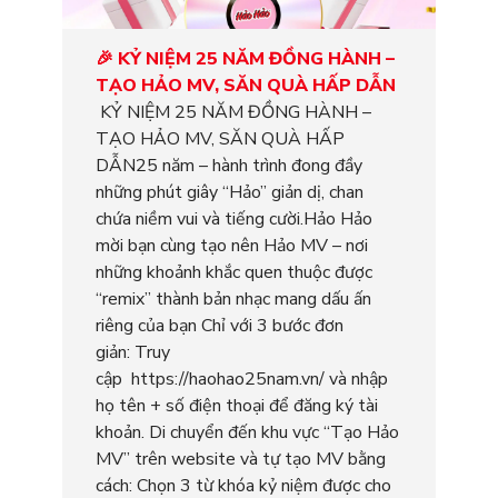
🎉 KỶ NIỆM 25 NĂM ĐỒNG HÀNH –
TẠO HẢO MV, SĂN QUÀ HẤP DẪN
KỶ NIỆM 25 NĂM ĐỒNG HÀNH –
TẠO HẢO MV, SĂN QUÀ HẤP
DẪN25 năm – hành trình đong đầy
những phút giây “Hảo” giản dị, chan
chứa niềm vui và tiếng cười.Hảo Hảo
mời bạn cùng tạo nên Hảo MV – nơi
những khoảnh khắc quen thuộc được
“remix” thành bản nhạc mang dấu ấn
riêng của bạn Chỉ với 3 bước đơn
giản: Truy
cập https://haohao25nam.vn/ và nhập
họ tên + số điện thoại để đăng ký tài
khoản. Di chuyển đến khu vực “Tạo Hảo
MV” trên website và tự tạo MV bằng
cách: Chọn 3 từ khóa kỷ niệm được cho